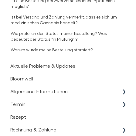
Ist eine Bestellung bei zwei verschiedenen Apotheken
möglich?
Ist bei Versand und Zahlung vermerkt, dass es sich um
medizinisches Cannabis handelt?
Wie prüfe ich den Status meiner Bestellung? Was
bedeutet der Status "in Prüfung" ?
Warum wurde meine Bestellung storniert?
Aktuelle Probleme & Updates
Bloomwell
Allgemeine Informationen
Termin
Medizinisches Cannabis
Rezept
Therapie Informationen
Erstgespräch | EG
Rechnung & Zahlung
Technische Themen
Online-Erstgespräch | OEG