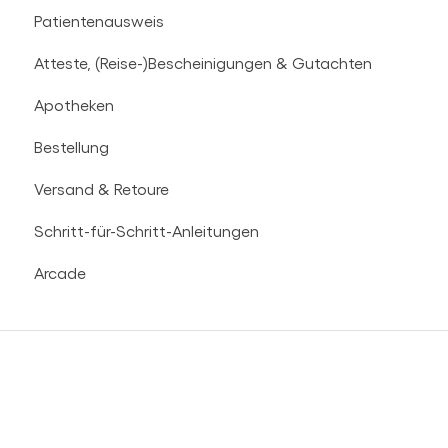
Patientenausweis
Videosprechstunde | VSS
Sprechstunde & Rezeptanfrage
Atteste, (Reise-)Bescheinigungen & Gutachten
Apotheke
Apotheken
Kosten und Kostenübernahme
Bestellung
Versand & Retoure
Schritt-für-Schritt-Anleitungen
Arcade