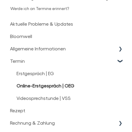
Werde ich an Termine erinnert?
Aktuelle Probleme & Updates
Bloomwell
Allgemeine Informationen
Termin
Medizinisches Cannabis
Therapie Informationen
Erstgespräch | EG
Technische Themen
Online-Erstgespräch | OEG
Videosprechstunde | VSS
Rezept
Rechnung & Zahlung